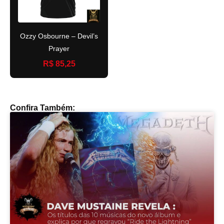
Ozzy Osbourne – Devil’s
Prayer
R$ 85,25
Confira Também: