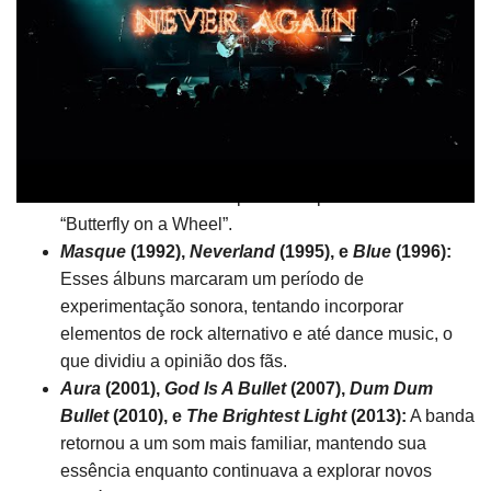
clássicos instantâneos.
Children
(1988):
Produzido por John Paul Jones do
Led Zeppelin, este álbum foi um grande sucesso
comercial. Canções como “Tower of Strength” e
“Beyond the Pale” se tornaram hinos para os fãs.
Carved in Sand
(1990) e
Grains of Sand
(1990):
Explorando temas de dor, amor e redenção, esses
álbuns são lembrados por faixas poderosas como
“Butterfly on a Wheel”.
Masque
(1992),
Neverland
(1995), e
Blue
(1996):
Esses álbuns marcaram um período de
experimentação sonora, tentando incorporar
elementos de rock alternativo e até dance music, o
que dividiu a opinião dos fãs.
Aura
(2001),
God Is A Bullet
(2007),
Dum Dum
Bullet
(2010), e
The Brightest Light
(2013):
A banda
retornou a um som mais familiar, mantendo sua
essência enquanto continuava a explorar novos