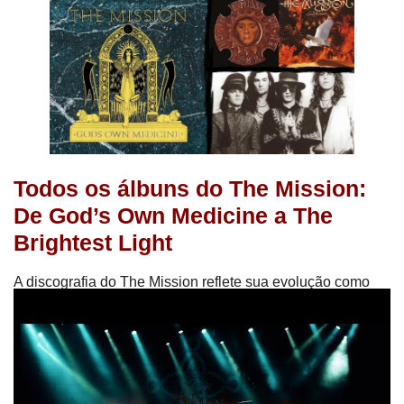
Todos os álbuns do The Mission:
De God’s Own Medicine a The
Brightest Light
A discografia do The Mission reflete sua evolução como
banda e sua disposição de explorar novas sonoridades:
God’s Own Medicine
(1986):
Este álbum de estreia
apresenta o som épico e emotivo da banda. “Stay
With Me”, “Wasteland” e “Severina” se tornaram