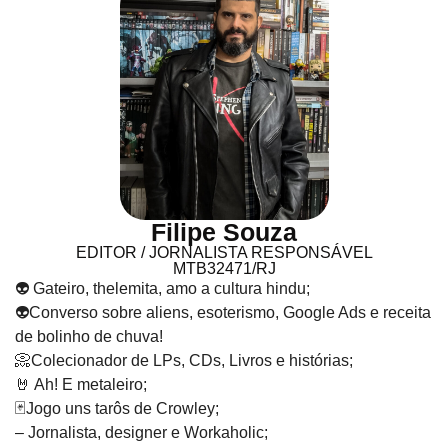
Filipe Souza
EDITOR / JORNALISTA RESPONSÁVEL
MTB32471/RJ
👽 Gateiro, thelemita, amo a cultura hindu;
👽Converso sobre aliens, esoterismo, Google Ads e receita
de bolinho de chuva!
📀Colecionador de LPs, CDs, Livros e histórias;
🤘 Ah! E metaleiro;
🃏Jogo uns tarôs de Crowley;
– Jornalista, designer e Workaholic;