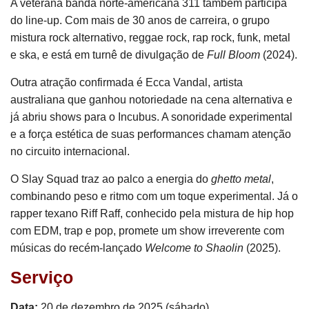
A veterana banda norte-americana 311 também participa
do line-up. Com mais de 30 anos de carreira, o grupo
mistura rock alternativo, reggae rock, rap rock, funk, metal
e ska, e está em turnê de divulgação de
Full Bloom
(2024).
Outra atração confirmada é Ecca Vandal, artista
australiana que ganhou notoriedade na cena alternativa e
já abriu shows para o Incubus. A sonoridade experimental
e a força estética de suas performances chamam atenção
no circuito internacional.
O Slay Squad traz ao palco a energia do
ghetto metal
,
combinando peso e ritmo com um toque experimental. Já o
rapper texano Riff Raff, conhecido pela mistura de hip hop
com EDM, trap e pop, promete um show irreverente com
músicas do recém-lançado
Welcome to Shaolin
(2025).
Serviço
Data:
20 de dezembro de 2025 (sábado)