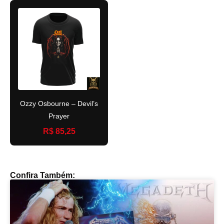
Ozzy Osbourne – Devil’s
Prayer
R$ 85,25
Confira Também: