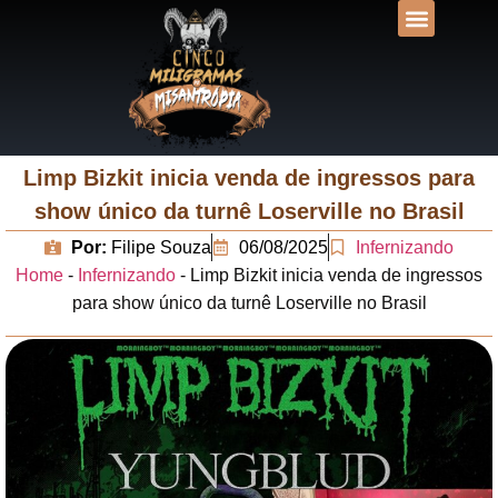
DESVENDANDO N
UNIVERSOS LIT
Limp Bizkit inicia venda de ingressos para
show único da turnê Loserville no Brasil
Por:
Filipe Souza
06/08/2025
Infernizando
Home
-
Infernizando
-
Limp Bizkit inicia venda de ingressos
para show único da turnê Loserville no Brasil