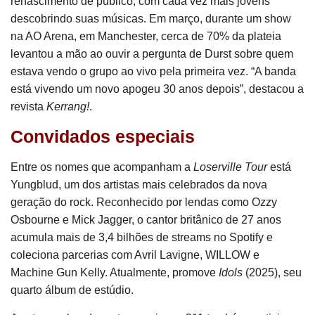
renascimento de público, com cada vez mais jovens
descobrindo suas músicas. Em março, durante um show
na AO Arena, em Manchester, cerca de 70% da plateia
levantou a mão ao ouvir a pergunta de Durst sobre quem
estava vendo o grupo ao vivo pela primeira vez. “A banda
está vivendo um novo apogeu 30 anos depois”, destacou a
revista
Kerrang!
.
Convidados especiais
Entre os nomes que acompanham a
Loserville Tour
está
Yungblud, um dos artistas mais celebrados da nova
geração do rock. Reconhecido por lendas como Ozzy
Osbourne e Mick Jagger, o cantor britânico de 27 anos
acumula mais de 3,4 bilhões de streams no Spotify e
coleciona parcerias com Avril Lavigne, WILLOW e
Machine Gun Kelly. Atualmente, promove
Idols
(2025), seu
quarto álbum de estúdio.