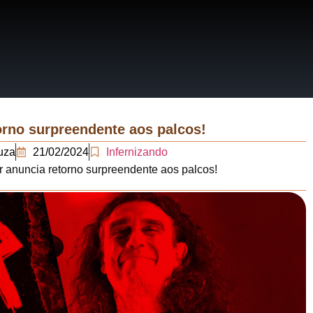
RRATIVAS
ERÁRIOS
orno surpreendente aos palcos!
uza
21/02/2024
Infernizando
r anuncia retorno surpreendente aos palcos!