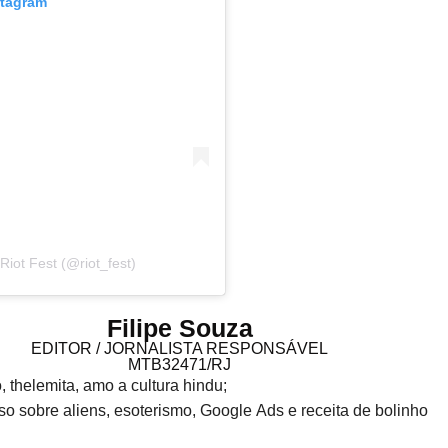
stagram
iot Fest (@riot_fest)
Filipe Souza
EDITOR / JORNALISTA RESPONSÁVEL
MTB32471/RJ
o, thelemita, amo a cultura hindu;
o sobre aliens, esoterismo, Google Ads e receita de bolinho
!