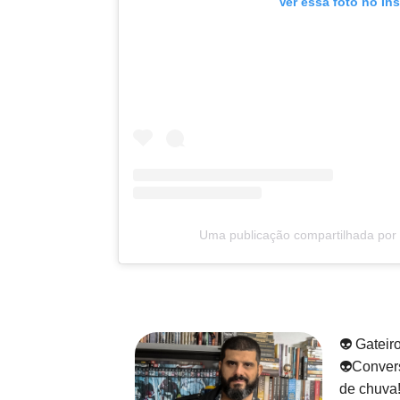
Ver essa foto no In
Uma publicação compartilhada por R
👽 Gateir
👽Convers
de chuva