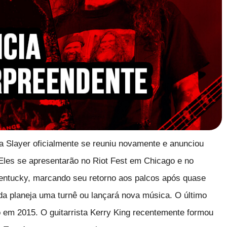
a Slayer oficialmente se reuniu novamente e anunciou
Eles se apresentarão no Riot Fest em Chicago e no
 Kentucky, marcando seu retorno aos palcos após quase
da planeja uma turnê ou lançará nova música. O último
o em 2015. O guitarrista Kerry King recentemente formou