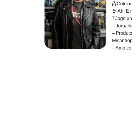
📀Colecio
🤘 Ah! E 
🃏Jogo un
– Jornali
– Produto
Misantrop
– Amo coz