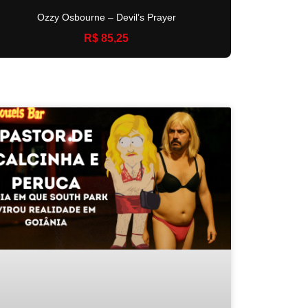
Ozzy Osbourne – Devil’s Prayer
R$ 85,25