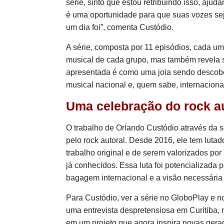
série, sinto que estou retribuindo isso, aju
é uma oportunidade para que suas vozes se
um dia foi”, comenta Custódio.
A série, composta por 11 episódios, cada um
musical de cada grupo, mas também revela s
apresentada é como uma joia sendo descobert
musical nacional e, quem sabe, internaciona
Uma celebração do rock au
O trabalho de Orlando Custódio através da 
pelo rock autoral. Desde 2016, ele tem lut
trabalho original e de serem valorizados po
já conhecidos. Essa luta foi potencializada
bagagem internacional e a visão necessária
Para Custódio, ver a série no GloboPlay e 
uma entrevista despretensiosa em Curitiba, 
em um projeto que agora inspira novas gera