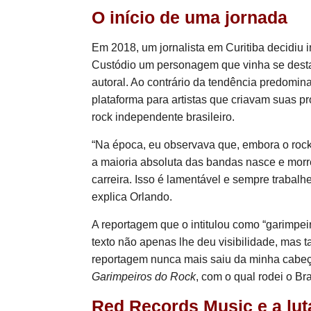
O início de uma jornada
Em 2018, um jornalista em Curitiba decidiu 
Custódio um personagem que vinha se dest
autoral. Ao contrário da tendência predomin
plataforma para artistas que criavam suas pr
rock independente brasileiro.
“Na época, eu observava que, embora o rock s
a maioria absoluta das bandas nasce e morr
carreira. Isso é lamentável e sempre trabalh
explica Orlando.
A reportagem que o intitulou como “garimpeir
texto não apenas lhe deu visibilidade, mas 
reportagem nunca mais saiu da minha cabeça. E
Garimpeiros do Rock
, com o qual rodei o Br
Red Records Music e a luta