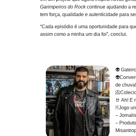
Garimpeiros do Rock
continue ajudando a rev
tem força, qualidade e autenticidade para se
“Cada episódio é uma oportunidade para que
assim como a minha um dia foi”, conclui.
👽 Gateir
👽Convers
de chuva
📀Colecio
🤘 Ah! E 
🃏Jogo un
– Jornali
– Produto
Misantrop