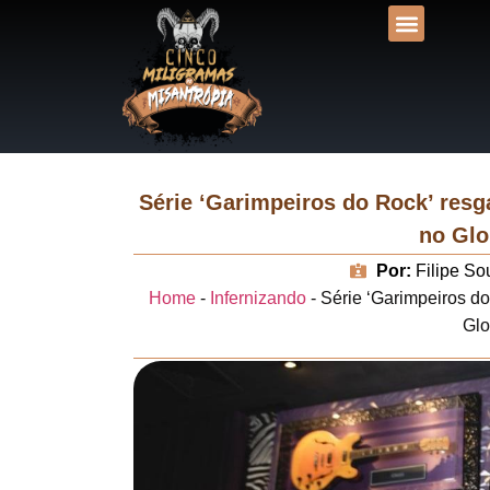
DESVENDANDO NA
UNIVERSOS LIT
Série ‘Garimpeiros do Rock’ resg
no Glo
Por:
Filipe So
Home
-
Infernizando
-
Série ‘Garimpeiros do
Glo