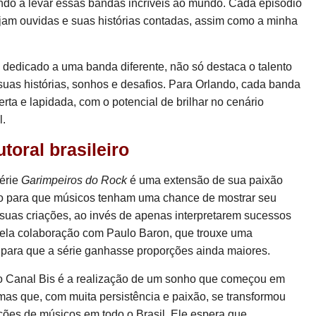
dando a levar essas bandas incríveis ao mundo. Cada episódio
jam ouvidas e suas histórias contadas, assim como a minha
 dedicado a uma banda diferente, não só destaca o talento
uas histórias, sonhos e desafios. Para Orlando, cada banda
a e lapidada, com o potencial de brilhar no cenário
l.
toral brasileiro
série
Garimpeiros do Rock
é uma extensão de sua paixão
ado para que músicos tenham uma chance de mostrar seu
r suas criações, ao invés de apenas interpretarem sucessos
 pela colaboração com Paulo Baron, que trouxe uma
 para que a série ganhasse proporções ainda maiores.
no Canal Bis é a realização de um sonho que começou em
mas que, com muita persistência e paixão, se transformou
ções de músicos em todo o Brasil. Ele espera que