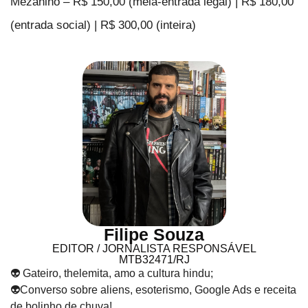
Mezanino – R$ 150,00 (meia-entrada legal) | R$ 180,00
(entrada social) | R$ 300,00 (inteira)
Filipe Souza
EDITOR / JORNALISTA RESPONSÁVEL
MTB32471/RJ
👽 Gateiro, thelemita, amo a cultura hindu;
👽Converso sobre aliens, esoterismo, Google Ads e receita
de bolinho de chuva!