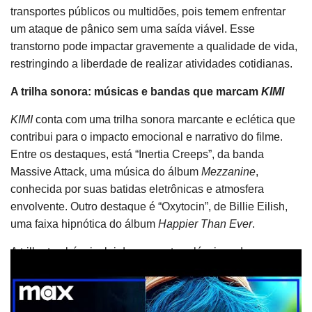
transportes públicos ou multidões, pois temem enfrentar
um ataque de pânico sem uma saída viável. Esse
transtorno pode impactar gravemente a qualidade de vida,
restringindo a liberdade de realizar atividades cotidianas.
A trilha sonora: músicas e bandas que marcam
KIMI
KIMI
conta com uma trilha sonora marcante e eclética que
contribui para o impacto emocional e narrativo do filme.
Entre os destaques, está “Inertia Creeps”, da banda
Massive Attack, uma música do álbum
Mezzanine
,
conhecida por suas batidas eletrônicas e atmosfera
envolvente. Outro destaque é “Oxytocin”, de Billie Eilish,
uma faixa hipnótica do álbum
Happier Than Ever
.
A trilha também inclui duas sonatas clássicas de
Beethoven — a
Piano Sonata 7
e a
Piano Sonata 23
—,
que trazem profundidade emocional e dramaticidade ao
longa. Além disso, “Sabotage”, dos Beastie Boys, e