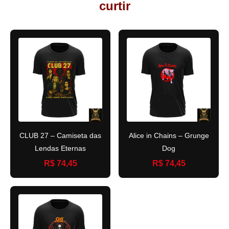
curtir
CLUB 27 – Camiseta das
Alice in Chains – Grunge
Lendas Eternas
Dog
R$ 74,45
R$ 74,45