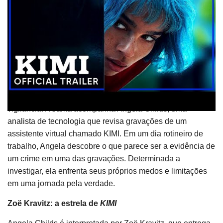
“Connection”, da banda Elastica, adicionam energia e
diversidade à experiência musical. Essa combinação de
estilos cria uma experiência auditiva imersiva, que
complementa perfeitamente a narrativa visual de
KIMI
.
KIMI: uma sinopse do suspense tecnológico
Lançado em 2022,
KIMI
é um thriller dirigido por Steven
Soderbergh que explora os temas de tecnologia e
vigilância. A trama acompanha Angela Childs, uma
analista de tecnologia que revisa gravações de um
assistente virtual chamado KIMI. Em um dia rotineiro de
trabalho, Angela descobre o que parece ser a evidência de
um crime em uma das gravações. Determinada a
investigar, ela enfrenta seus próprios medos e limitações
em uma jornada pela verdade.
Zoë Kravitz: a estrela de
KIMI