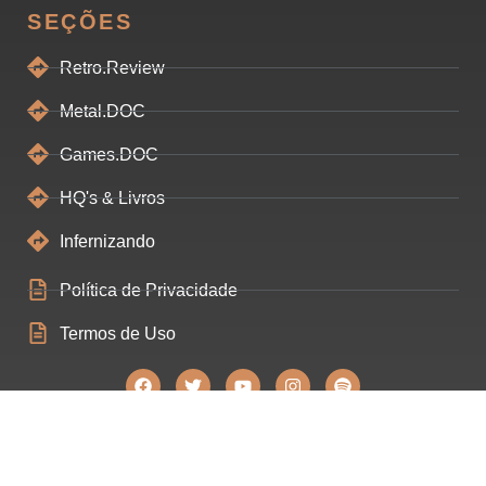
SEÇÕES
Retro.Review
Metal.DOC
Games.DOC
HQ's & Livros
Infernizando
Política de Privacidade
Termos de Uso