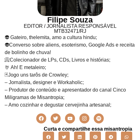
Filipe Souza
EDITOR / JORNALISTA RESPONSÁVEL
MTB32471/RJ
👽 Gateiro, thelemita, amo a cultura hindu;
👽Converso sobre aliens, esoterismo, Google Ads e receita
de bolinho de chuva!
📀Colecionador de LPs, CDs, Livros e histórias;
🤘 Ah! E metaleiro;
🃏Jogo uns tarôs de Crowley;
– Jornalista, designer e Workaholic;
– Produtor de conteúdo e apresentador do canal Cinco
Miligramas de Misantropia;
– Amo cozinhar e degustar cervejinha artesanal;
Curta e compartilhe essa misantropia