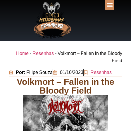
DESVENDANDO N
UNIVERSOS LIT
Home
-
Resenhas
-
Volkmort – Fallen in the Bloody
Field
Por:
Filipe Souza
01/10/2023
Resenhas
Volkmort – Fallen in the
Bloody Field