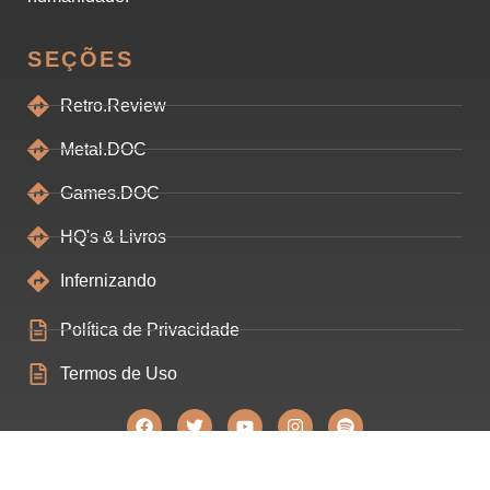
SEÇÕES
Retro.Review
Metal.DOC
Games.DOC
HQ's & Livros
Infernizando
Política de Privacidade
Termos de Uso