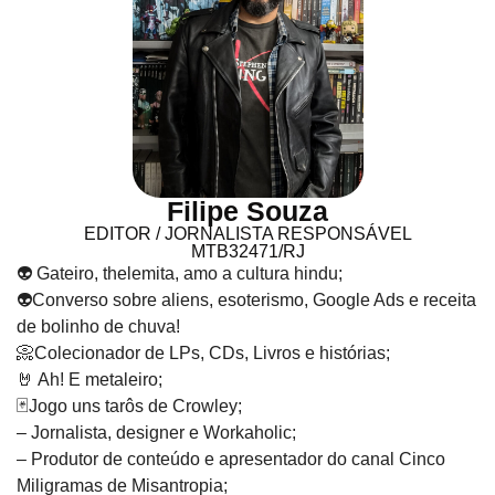
Filipe Souza
EDITOR / JORNALISTA RESPONSÁVEL
MTB32471/RJ
👽 Gateiro, thelemita, amo a cultura hindu;
👽Converso sobre aliens, esoterismo, Google Ads e receita
de bolinho de chuva!
📀Colecionador de LPs, CDs, Livros e histórias;
🤘 Ah! E metaleiro;
🃏Jogo uns tarôs de Crowley;
– Jornalista, designer e Workaholic;
– Produtor de conteúdo e apresentador do canal Cinco
Miligramas de Misantropia;