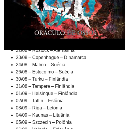
em 20 de agosto em Berlim, Alemanha, e passará por
cidades como Copenhague, Malmö, Estocolmo,
Helsinque, Praga, Bruxelas, Amsterdã, entre outras.
Confira as datas e locais abaixo:
20/08 – Berlim – Alemanha
21/08 – Bremen – Alemanha
22/08 – Rostock – Alemanha
23/08 – Copenhague – Dinamarca
24/08 – Malmö – Suécia
26/08 – Estocolmo – Suécia
30/08 – Turku – Finlândia
31/08 – Tampere – Finlândia
01/09 – Helsinque – Finlândia
02/09 – Tallin – Estônia
03/09 – Riga – Letônia
04/09 – Kaunas – Lituânia
05/09 – Szczecin – Polônia