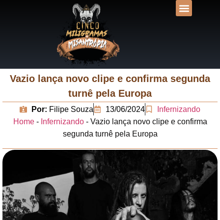
DESVENDANDO N
UNIVERSOS LIT
Vazio lança novo clipe e confirma segunda
turnê pela Europa
Por:
Filipe Souza
13/06/2024
Infernizando
Home
-
Infernizando
-
Vazio lança novo clipe e confirma
segunda turnê pela Europa