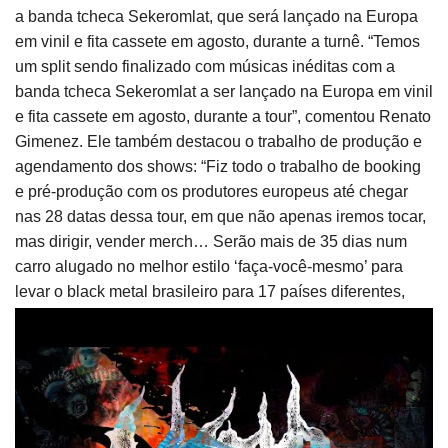
a banda tcheca Sekeromlat, que será lançado na Europa
em vinil e fita cassete em agosto, durante a turnê. “Temos
um split sendo finalizado com músicas inéditas com a
banda tcheca Sekeromlat a ser lançado na Europa em vinil
e fita cassete em agosto, durante a tour”, comentou Renato
Gimenez. Ele também destacou o trabalho de produção e
agendamento dos shows: “Fiz todo o trabalho de booking
e pré-produção com os produtores europeus até chegar
nas 28 datas dessa tour, em que não apenas iremos tocar,
mas dirigir, vender merch… Serão mais de 35 dias num
carro alugado no melhor estilo ‘faça-você-mesmo’ para
levar o black metal brasileiro para 17 países diferentes,
alguns deles inéditos para nós.”
Datas da turnê “Necrocosmos
Over Europe Tour 2024”
A turnê “Necrocosmos Over Europe Tour 2024” começará