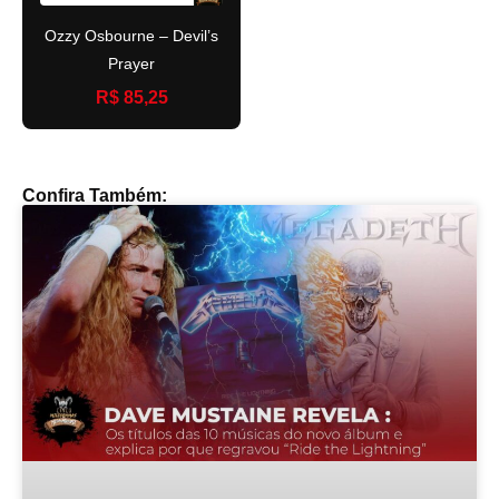
Ozzy Osbourne – Devil’s
Prayer
R$ 85,25
Confira Também: