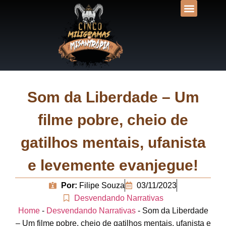
DESVENDANDO N
UNIVERSOS LIT
Som da Liberdade – Um
filme pobre, cheio de
gatilhos mentais, ufanista
e levemente evanjegue!
Por:
Filipe Souza
03/11/2023
Desvendando Narrativas
Home
-
Desvendando Narrativas
-
Som da Liberdade
– Um filme pobre, cheio de gatilhos mentais, ufanista e