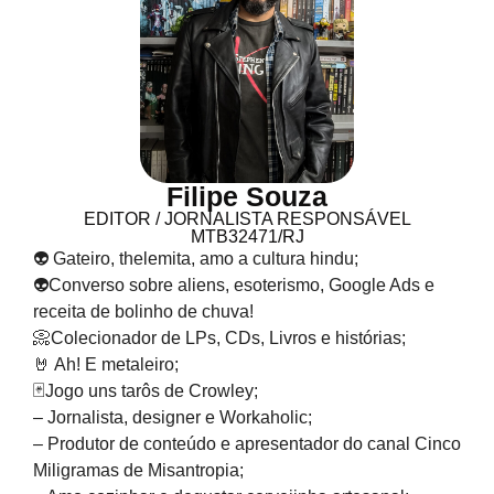
Filipe Souza
EDITOR / JORNALISTA RESPONSÁVEL
MTB32471/RJ
👽 Gateiro, thelemita, amo a cultura hindu;
👽Converso sobre aliens, esoterismo, Google Ads e
receita de bolinho de chuva!
📀Colecionador de LPs, CDs, Livros e histórias;
🤘 Ah! E metaleiro;
🃏Jogo uns tarôs de Crowley;
– Jornalista, designer e Workaholic;
– Produtor de conteúdo e apresentador do canal Cinco
Miligramas de Misantropia;