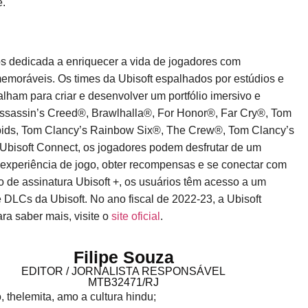
e.
s dedicada a enriquecer a vida de jogadores com
memoráveis. Os times da Ubisoft espalhados por estúdios e
lham para criar e desenvolver um portfólio imersivo e
ssassin’s Creed®, Brawlhalla®, For Honor®, Far Cry®, Tom
ids, Tom Clancy’s Rainbow Six®, The Crew®, Tom Clancy’s
Ubisoft Connect, os jogadores podem desfrutar de um
 experiência de jogo, obter recompensas e se conectar com
 de assinatura Ubisoft +, os usuários têm acesso a um
DLCs da Ubisoft. No ano fiscal de 2022-23, a Ubisoft
ara saber mais, visite o
site oficial
.
Filipe Souza
EDITOR / JORNALISTA RESPONSÁVEL
MTB32471/RJ
o, thelemita, amo a cultura hindu;