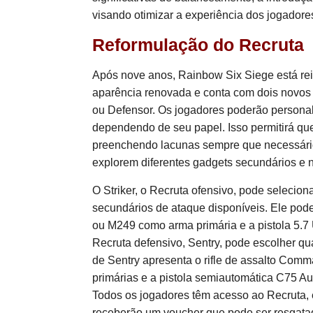
visando otimizar a experiência dos jogadore
Reformulação do Recruta
Após nove anos, Rainbow Six Siege está re
aparência renovada e conta com dois novos 
ou Defensor. Os jogadores poderão personal
dependendo de seu papel. Isso permitirá que
preenchendo lacunas sempre que necessário
explorem diferentes gadgets secundários e n
O Striker, o Recruta ofensivo, pode selecio
secundários de ataque disponíveis. Ele pod
ou M249 como arma primária e a pistola 5.
Recruta defensivo, Sentry, pode escolher qu
de Sentry apresenta o rifle de assalto Com
primárias e a pistola semiautomática C75 A
Todos os jogadores têm acesso ao Recruta,
receberão um voucher que pode ser resgata