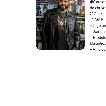
👽Convers
de chuva
📀Colecio
🤘 Ah! E 
🃏Jogo un
– Jornali
– Produto
Misantrop
– Amo coz