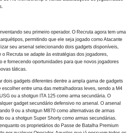
s.
inventando seu primeiro operador. O Recruta agora tem uma
arquétipos, permitindo que ele seja jogado como Atacante
izar seu arsenal selecionando dois gadgets disponíveis,
 o Recruta se adapte às estratégias dos jogadores,
 e fornecendo oportunidades para que novos jogadores
ovas táticas.
nar dois gadgets diferentes dentre a ampla gama de gadgets
e escolher entre uma das metralhadoras leves, sendo a M4
7 USG ou a shotgun ITA 125 como arma secundária. O
alquer gadget secundário defensivo no arsenal. O arsenal
mando 9 ou a shotgun M870 como alternativas de armas
uto ou a shotgun Super Shorty como armas secundárias.
 enquanto os proprietários do Passe de Batalha Premium
do por qualquer Operador. Aqueles que já possuem todos os