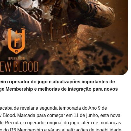
iro operador do jogo e atualizações importantes de
ge Membership e melhorias de integração para novos
 acaba de revelar a segunda temporada do Ano 9 de
w Blood. Marcada para começar em 11 de junho, esta nova
o Recruta, o operador original do jogo, além de mudanças
ão do R6 Membership e várias atualizações de jogabilidade