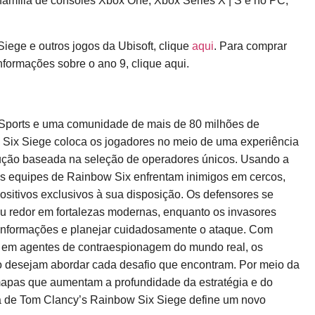
a família de consoles Xbox One, Xbox Series X | S e no PC,
Siege e outros jogos da Ubisoft, clique
aqui
. Para comprar
informações sobre o ano 9, clique
aqui
.
eSports e uma comunidade de mais de 80 milhões de
 Six Siege coloca os jogadores no meio de uma experiência
lução baseada na seleção de operadores únicos. Usando a
 as equipes de Rainbow Six enfrentam inimigos em cercos,
sitivos exclusivos à sua disposição. Os defensores se
u redor em fortalezas modernas, enquanto os invasores
informações e planejar cuidadosamente o ataque. Com
 em agentes de contraespionagem do mundo real, os
 desejam abordar cada desafio que encontram. Por meio da
apas que aumentam a profundidade da estratégia e do
da de Tom Clancy’s Rainbow Six Siege define um novo