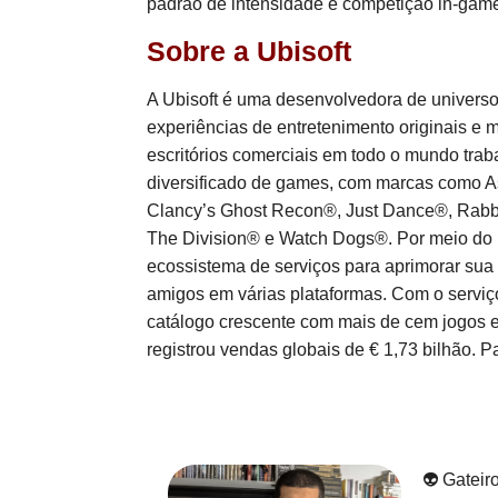
padrão de intensidade e competição in-gam
Sobre a Ubisoft
A Ubisoft é uma desenvolvedora de universo
experiências de entretenimento originais e 
escritórios comerciais em todo o mundo traba
diversificado de games, com marcas como A
Clancy’s Ghost Recon®, Just Dance®, Rabb
The Division® e Watch Dogs®. Por meio do 
ecossistema de serviços para aprimorar sua
amigos em várias plataformas. Com o serviço
catálogo crescente com mais de cem jogos e 
registrou vendas globais de € 1,73 bilhão. P
👽 Gateir