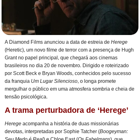
A Diamond Films anunciou a data de estreia de
Herege
(Heretic), um novo filme de terror com a presença de Hugh
Grant no papel principal, que chegará aos cinemas
brasileiros no dia 20 de novembro. Dirigido e roteirizado
por Scott Beck e Bryan Woods, conhecidos pelo sucesso
da franquia
Um Lugar Silencioso
, o longa promete
mergulhar o público em uma atmosfera sombria e cheia de
tensão psicológica.
A trama perturbadora de ‘Herege’
Herege
acompanha a história de duas missionárias
devotas, interpretadas por Sophie Tatcher (
Boogeyman:
Seu Medo é Real
) e Chloe East (
Os Fabelmans
), que