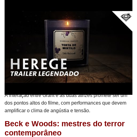
promissor
Além de Hugh Grant, o elenco de
Herege
traz novos
talentos que têm ganhado destaque nos últimos anos.
Sophie Tatcher, que recentemente participou do sucesso
Boogeyman: Seu Medo é Real
, e Chloe East, elogiada por
sua atuação em
Os Fabelmans
, formam a dupla de
missionárias que, além de enfrentar desafios externos,
também precisam lidar com conflitos internos. As atuações
das duas atrizes jovens são aguardadas com grande
expectativa, já que ambas têm mostrado versatilidade em
seus papéis anteriores.
A interação entre Grant e as duas atrizes promete ser um
dos pontos altos do filme, com performances que devem
amplificar o clima de angústia e tensão.
Beck e Woods: mestres do terror
contemporâneo