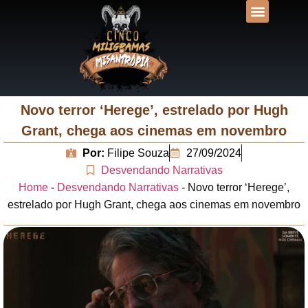
DESVENDANDO N
UNIVERSOS LIT
Novo terror ‘Herege’, estrelado por Hugh
Grant, chega aos cinemas em novembro
Por:
Filipe Souza
27/09/2024
Desvendando Narrativas
Home
-
Desvendando Narrativas
-
Novo terror ‘Herege’,
estrelado por Hugh Grant, chega aos cinemas em novembro