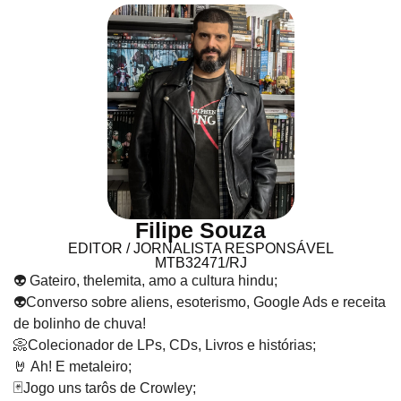
Filipe Souza
EDITOR / JORNALISTA RESPONSÁVEL
MTB32471/RJ
👽 Gateiro, thelemita, amo a cultura hindu;
👽Converso sobre aliens, esoterismo, Google Ads e receita
de bolinho de chuva!
📀Colecionador de LPs, CDs, Livros e histórias;
🤘 Ah! E metaleiro;
🃏Jogo uns tarôs de Crowley;