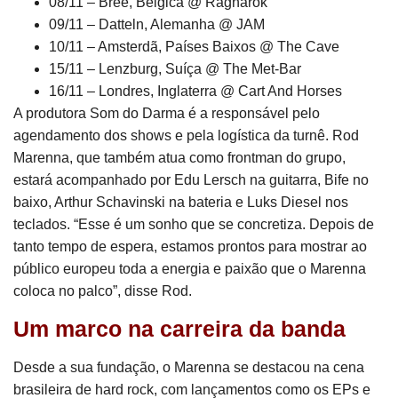
08/11 – Bree, Bélgica @ Ragnarok
09/11 – Datteln, Alemanha @ JAM
10/11 – Amsterdã, Países Baixos @ The Cave
15/11 – Lenzburg, Suíça @ The Met-Bar
16/11 – Londres, Inglaterra @ Cart And Horses
A produtora Som do Darma é a responsável pelo
agendamento dos shows e pela logística da turnê. Rod
Marenna, que também atua como frontman do grupo,
estará acompanhado por Edu Lersch na guitarra, Bife no
baixo, Arthur Schavinski na bateria e Luks Diesel nos
teclados. “Esse é um sonho que se concretiza. Depois de
tanto tempo de espera, estamos prontos para mostrar ao
público europeu toda a energia e paixão que o Marenna
coloca no palco”, disse Rod.
Um marco na carreira da banda
Desde a sua fundação, o Marenna se destacou na cena
brasileira de hard rock, com lançamentos como os EPs e