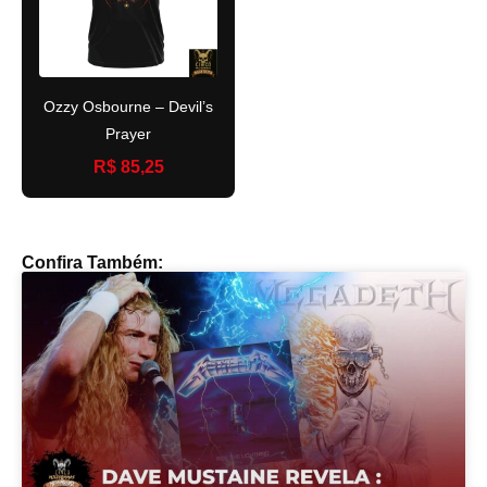
Ozzy Osbourne – Devil’s
Prayer
R$ 85,25
Confira Também: