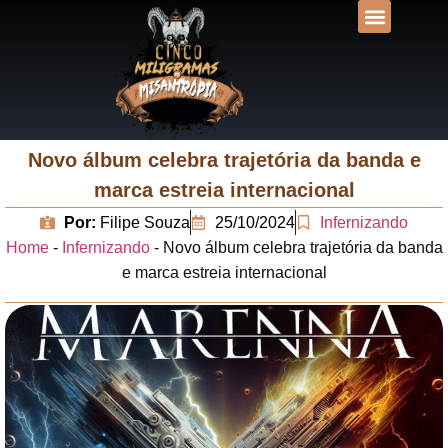
DESVENDANDO N
UNIVERSOS LIT
Novo álbum celebra trajetória da banda e
marca estreia internacional
Por:
Filipe Souza
25/10/2024
Infernizando
Home
-
Infernizando
-
Novo álbum celebra trajetória da banda
e marca estreia internacional