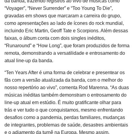
da banda, trazendo registros ao vivo de músicas como
“Voyager”, “Never Surrender” e “Too Young To Die”,
gravadas em shows que marcaram a carreira do grupo,
como apresentações ao lado de ícones do rock mundial,
incluindo Eric Martin, Geoff Tate e Scorpions. Além dessas
faixas, o álbum conta com dois singles inéditos,
“Runaround” e “How Long”, que foram produzidos de forma
remota, demonstrando a versatilidade e entrosamento do
atual line-up da banda.
“Ten Years After é uma forma de celebrar e presentear os
fãs com a versão atualizada da banda, com o melhor do
nosso repertório ao vivo”, comenta Rod Marenna. “As duas
músicas inéditas também demonstram o entrosamento do
line-up atual em estúdio. É muito gratificante olhar para
trás e ver tudo o que conquistamos, mesmo enfrentando
desafios como a pandemia, perdas familiares, mudanças
de integrantes, problemas de saúde, desastres ambientais
e o adiamento da turnê na Europa. Mesmo assim,