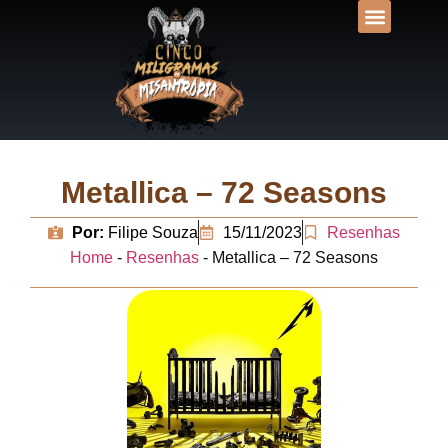
DESVENDANDO N
UNIVERSOS LIT
Metallica – 72 Seasons
Por:
Filipe Souza
15/11/2023
Resenhas
Home
-
Resenhas
-
Metallica – 72 Seasons