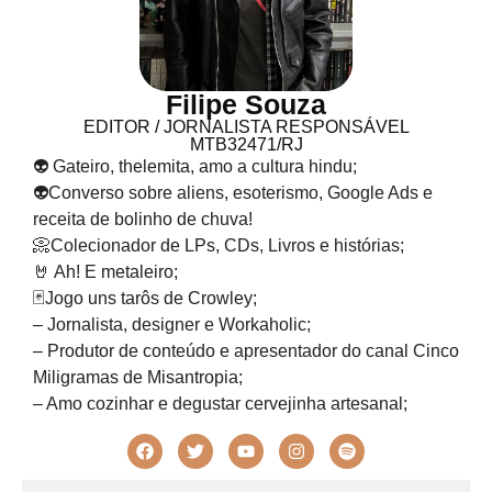
Filipe Souza
EDITOR / JORNALISTA RESPONSÁVEL
MTB32471/RJ
👽 Gateiro, thelemita, amo a cultura hindu;
👽Converso sobre aliens, esoterismo, Google Ads e
receita de bolinho de chuva!
📀Colecionador de LPs, CDs, Livros e histórias;
🤘 Ah! E metaleiro;
🃏Jogo uns tarôs de Crowley;
– Jornalista, designer e Workaholic;
– Produtor de conteúdo e apresentador do canal Cinco
Miligramas de Misantropia;
– Amo cozinhar e degustar cervejinha artesanal;