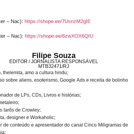
ter – Nac):
https://shope.ee/7UsnzM2gIE
ter – Nac):
https://shope.ee/6zwXOX6QIU
Filipe Souza
EDITOR / JORNALISTA RESPONSÁVEL
MTB32471/RJ
o, thelemita, amo a cultura hindu;
o sobre aliens, esoterismo, Google Ads e receita de bolinho
!
nador de LPs, CDs, Livros e histórias;
metaleiro;
s tarôs de Crowley;
sta, designer e Workaholic;
r de conteúdo e apresentador do canal Cinco Miligramas de
ia;