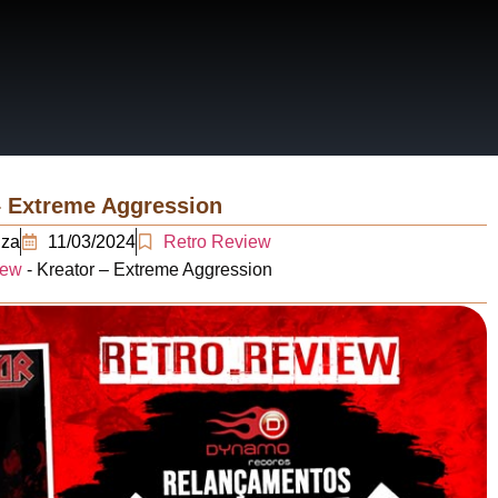
RRATIVAS
ERÁRIOS
– Extreme Aggression
uza
11/03/2024
Retro Review
iew
-
Kreator – Extreme Aggression