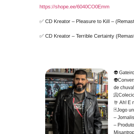
https://shope.ee/6040CO0Emm
✅ CD Kreator – Pleasure to Kill – (Remas
✅ CD Kreator – Terrible Certainty (Remas
👽 Gateir
👽Convers
de chuva
📀Colecio
🤘 Ah! E 
🃏Jogo un
– Jornali
– Produto
Misantrop