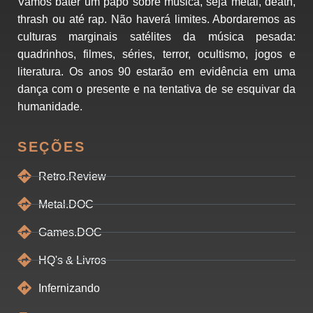
Vamos bater um papo sobre música, seja metal, death,
thrash ou até rap. Não haverá limites. Abordaremos as
culturas marginais satélites da música pesada:
quadrinhos, filmes, séries, terror, ocultismo, jogos e
literatura. Os anos 90 estarão em evidência em uma
dança com o presente e na tentativa de se esquivar da
humanidade.
SEÇÕES
Retro.Review
Metal.DOC
Games.DOC
HQ's & Livros
Infernizando