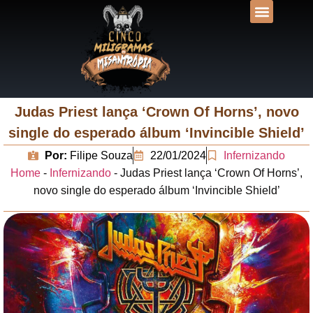
DESVENDANDO N
UNIVERSOS LIT
Judas Priest lança ‘Crown Of Horns’, novo
single do esperado álbum ‘Invincible Shield’
Por:
Filipe Souza
22/01/2024
Infernizando
Home
-
Infernizando
-
Judas Priest lança ‘Crown Of Horns’,
novo single do esperado álbum ‘Invincible Shield’