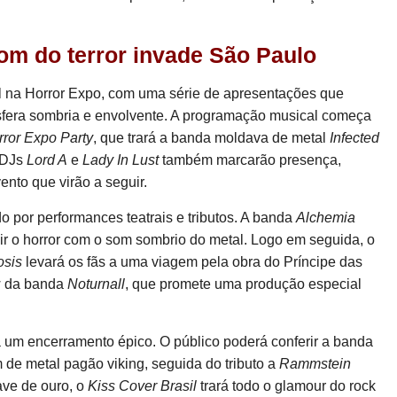
om do terror invade São Paulo
l na Horror Expo, com uma série de apresentações que
fera sombria e envolvente. A programação musical começa
ror Expo Party
, que trará a banda moldava de metal
Infected
s DJs
Lord A
e
Lady In Lust
também marcarão presença,
ento que virão a seguir.
 por performances teatrais e tributos. A banda
Alchemia
ir o horror com o som sombrio do metal. Logo em seguida, o
sis
levará os fãs a uma viagem pela obra do Príncipe das
ow da banda
Noturnall
, que promete uma produção especial
á um encerramento épico. O público poderá conferir a banda
 de metal pagão viking, seguida do tributo a
Rammstein
ave de ouro, o
Kiss Cover Brasil
trará todo o glamour do rock