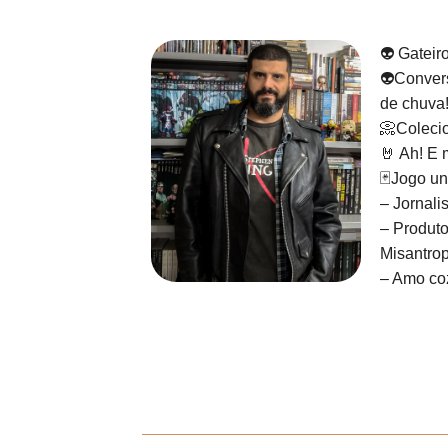
👽 Gateir
👽Convers
de chuva
📀Colecio
🤘 Ah! E 
🃏Jogo un
– Jornali
– Produto
Misantrop
– Amo coz