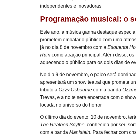
independentes e inovadoras.
Programação musical: o s
Este ano, a música ganha destaque especia
prometem embalar o público com uma atmos
já no dia 8 de novembro com a
Esquenta Hor
Rain
como atração principal. Além disso, o
aquecendo o público para os dois dias de ev
No dia 9 de novembro, o palco será dominado
apresentará um show teatral que promete un
tributo a
Ozzy Osbourne
com a banda
Ozzmo
Trevas, e a noite será encerrada com o sh
focada no universo do horror.
O último dia do evento, 10 de novembro, ter
The Heathen Scÿthe
, conhecida por seu som
com a banda
Manistein
. Para fechar com ch