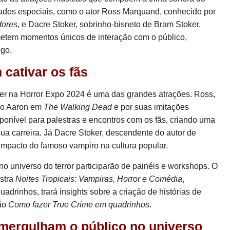
ados especiais, como o ator Ross Marquand, conhecido por
dores
, e Dacre Stoker, sobrinho-bisneto de Bram Stoker,
etem momentos únicos de interação com o público,
ego.
cativar os fãs
r na Horror Expo 2024 é uma das grandes atrações. Ross,
mo Aaron em
The Walking Dead
e por suas imitações
isponível para palestras e encontros com os fãs, criando uma
 carreira. Já Dacre Stoker, descendente do autor de
o impacto do famoso vampiro na cultura popular.
no universo do terror participarão de painéis e workshops. O
estra
Noites Tropicais: Vampiras, Horror e Comédia
,
adrinhos, trará insights sobre a criação de histórias de
ção
Como fazer True Crime em quadrinhos
.
 mergulham o público no universo