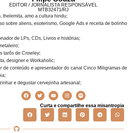
EDITOR / JORNALISTA RESPONSÁVEL
MTB32471/RJ
o, thelemita, amo a cultura hindu;
o sobre aliens, esoterismo, Google Ads e receita de bolinho
!
nador de LPs, CDs, Livros e histórias;
metaleiro;
s tarôs de Crowley;
sta, designer e Workaholic;
r de conteúdo e apresentador do canal Cinco Miligramas de
ia;
inhar e degustar cervejinha artesanal;
Curta e compartilhe essa misantropia