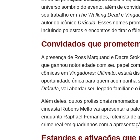
universo sombrio do evento, além de convid
seu trabalho em
The Walking Dead
e
Vinga
autor do icônico
Drácula
. Esses nomes prom
incluindo palestras e encontros de tirar o fôl
Convidados que prometem 
A presença de Ross Marquand e Dacre Stoke
que ganhou notoriedade com seu papel co
cômicas em
Vingadores: Ultimato
, estará d
oportunidade única para quem acompanha sua
Drácula
, vai abordar seu legado familiar e 
Além deles, outros profissionais renomados 
cineasta Rubens Mello vai apresentar a pal
enquanto Raphael Fernandes, roteirista de qu
crime real em quadrinhos com a apresenta
Estandes e ativações que