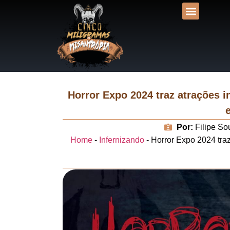
DESVENDANDO NA
UNIVERSOS LIT
Horror Expo 2024 traz atrações 
Por:
Filipe So
Home
-
Infernizando
-
Horror Expo 2024 tra