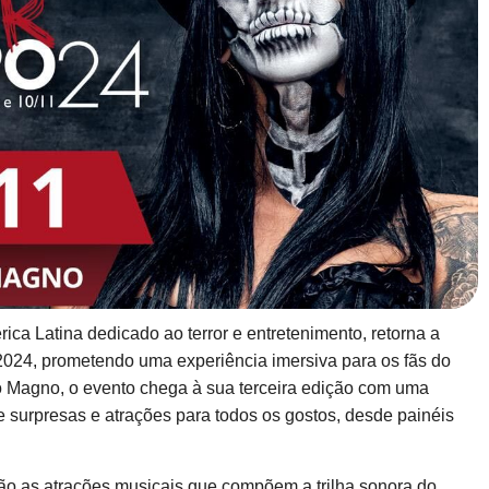
ica Latina dedicado ao terror e entretenimento, retorna a
024, prometendo uma experiência imersiva para os fãs do
o Magno, o evento chega à sua terceira edição com uma
surpresas e atrações para todos os gostos, desde painéis
tão as atrações musicais que compõem a trilha sonora do