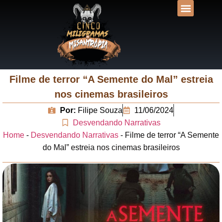
DESVENDANDO N
UNIVERSOS LIT
Filme de terror “A Semente do Mal” estreia
nos cinemas brasileiros
Por:
Filipe Souza
11/06/2024
Desvendando Narrativas
Home
-
Desvendando Narrativas
-
Filme de terror “A Semente
do Mal” estreia nos cinemas brasileiros