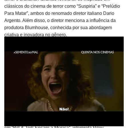
clássicos do cinema de terror como “Suspiria” e “Prelúdio
Para Matar”, ambos do renomado diretor italiano Dario
Argento. Além disso, o diretor menciona a influência da
produtora Blumhouse, conhecida por sua abordagem
criativa e inovadora no gênero.
“Tirei muito das regras da Blumhouse (poucos
personagens, sem extras, um local, uma casa) e então
adicionei mais algumas regras. Eu sabia que queria que o
filme tivesse uma fotografia fluida e elegante, e que o
contraste do acampamento e a estranheza de algumas das
artes direção e caracterizações combinasse com uma
estética de prestígio”, explica Abrantes.
Elenco de peso
O elenco de “A Semente do Mal” é composto por nomes de
destaque. Brigette Lundy-Paine, conhecida por seu papel
em “Bill & Ted: Encare a Música”, interpreta Riley,