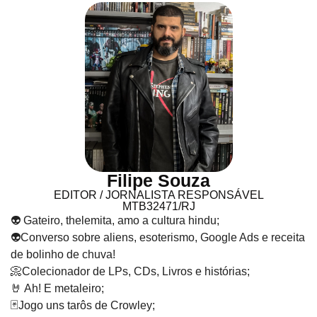
Filipe Souza
EDITOR / JORNALISTA RESPONSÁVEL
MTB32471/RJ
👽 Gateiro, thelemita, amo a cultura hindu;
👽Converso sobre aliens, esoterismo, Google Ads e receita
de bolinho de chuva!
📀Colecionador de LPs, CDs, Livros e histórias;
🤘 Ah! E metaleiro;
🃏Jogo uns tarôs de Crowley;