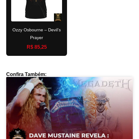
Ozzy Osbourne – Devil’s
Prayer
R$ 85,25
Confira Também: