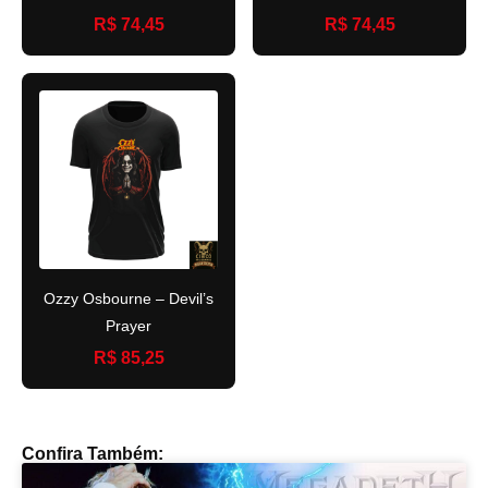
R$ 74,45
R$ 74,45
Ozzy Osbourne – Devil’s
Prayer
R$ 85,25
Confira Também: