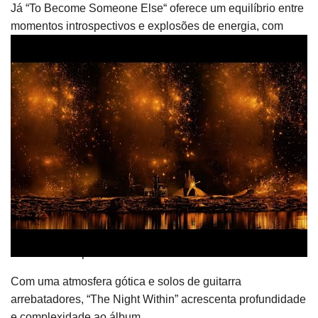
Já “To Become Someone Else“ oferece um equilíbrio entre
momentos introspectivos e explosões de energia, com
piano atmosférico e riffs afiados, destacando a
versatilidade da banda.
“Say” mistura peso com teclados hipnotizantes e partes
instrumentais imprevisíveis, criando uma experiência
auditiva envolvente e dinâmica.
Uma balada que transborda emoção, “Ghost Of My Hero”
conduz o ouvinte por uma narrativa melancólica, com
vocais apaixonados e arranjos orquestrais.
We Are The North, esta faixa traz riffs furiosos e uma
energia contagiante, mostrando a capacidade de Evergrey
de criar hinos poderosos.
Com uma atmosfera gótica e solos de guitarra
arrebatadores, “The Night Within” acrescenta profundidade
e complexidade ao álbum.