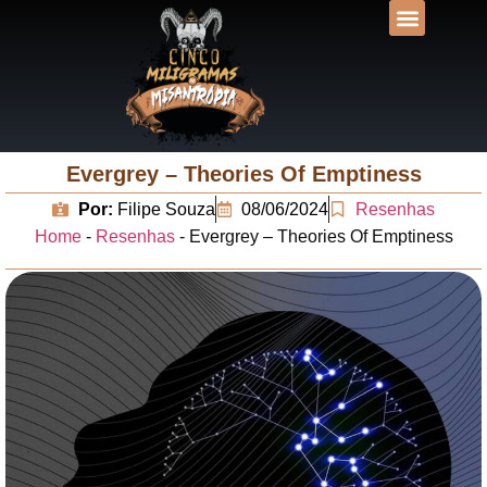
DESVENDANDO N
UNIVERSOS LIT
Evergrey – Theories Of Emptiness
Por:
Filipe Souza
08/06/2024
Resenhas
Home
-
Resenhas
-
Evergrey – Theories Of Emptiness