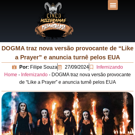
DESVENDANDO N
UNIVERSOS LIT
DOGMA traz nova versão provocante de “Like
a Prayer” e anuncia turnê pelos EUA
Por:
Filipe Souza
27/09/2024
Infernizando
Home
-
Infernizando
-
DOGMA traz nova versão provocante
de “Like a Prayer” e anuncia turnê pelos EUA