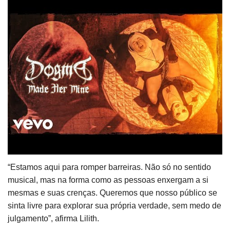
O retorno às origens e a rebeldia
de DOGMA
DOGMA, formada por Lilith (vocal), Lamia (guitarra),
Rusalka (guitarra), Nixe (baixo) e Abrahel (bateria), tem
conquistado um público fiel ao longo dos anos com sua
mistura explosiva de hard rock, metal e performances que
exploram temas como sensualidade, poder e rebeldia. A
banda, cujo nome remete a dogmas religiosos, tem como
marca registrada o questionamento das normas impostas
pela sociedade, utilizando sua música como um veículo
para desafiar o status quo.
“Estamos aqui para romper barreiras. Não só no sentido
musical, mas na forma como as pessoas enxergam a si
mesmas e suas crenças. Queremos que nosso público se
sinta livre para explorar sua própria verdade, sem medo de
julgamento”, afirma Lilith.