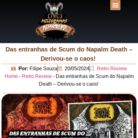
DESVENDANDO N
UNIVERSOS LIT
Das entranhas de Scum do Napalm Death –
Derivou-se o caos!
Por:
Filipe Souza
20/05/2024
Retro Review
Home
-
Retro Review
-
Das entranhas de Scum do Napalm
Death – Derivou-se o caos!