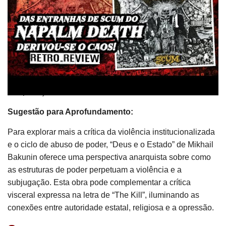
Nietzsche aborda a ideia de que muitas verdades aceitas,
como moralidade e significado, são na verdade
construções sociais que podem obscurecer realidades
mais profundas. Essa perspectiva niilista ressoa
indiretamente com a crítica da banda às estruturas sociais
e políticas, embora o foco principal de Napalm Death seja
mais diretamente voltado para questões de injustiça social
e exploração.”
Sugestão para Aprofundamento:
Para explorar mais a crítica da violência institucionalizada
e o ciclo de abuso de poder, “Deus e o Estado” de Mikhail
Bakunin oferece uma perspectiva anarquista sobre como
as estruturas de poder perpetuam a violência e a
subjugação. Esta obra pode complementar a crítica
visceral expressa na letra de “The Kill”, iluminando as
conexões entre autoridade estatal, religiosa e a opressão.