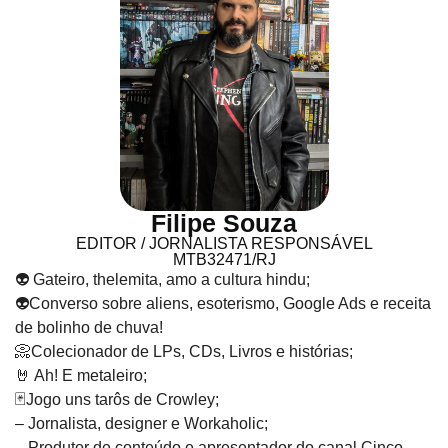
Filipe Souza
EDITOR / JORNALISTA RESPONSÁVEL
MTB32471/RJ
👽 Gateiro, thelemita, amo a cultura hindu;
👽Converso sobre aliens, esoterismo, Google Ads e receita
de bolinho de chuva!
📀Colecionador de LPs, CDs, Livros e histórias;
🤘 Ah! E metaleiro;
🃏Jogo uns tarôs de Crowley;
– Jornalista, designer e Workaholic;
– Produtor de conteúdo e apresentador do canal Cinco