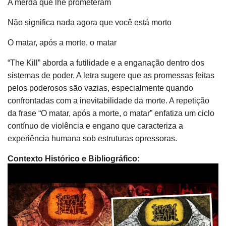
A merda que lhe prometeram
Não significa nada agora que você está morto
O matar, após a morte, o matar
“The Kill” aborda a futilidade e a enganação dentro dos
sistemas de poder. A letra sugere que as promessas feitas
pelos poderosos são vazias, especialmente quando
confrontadas com a inevitabilidade da morte. A repetição
da frase “O matar, após a morte, o matar” enfatiza um ciclo
contínuo de violência e engano que caracteriza a
experiência humana sob estruturas opressoras.
Contexto Histórico e Bibliográfico:
“A música do Napalm Death, especialmente em letras
como as de ‘The Kill’, reflete temas de alienação e
desilusão que podem ser paralelamente explorados em ‘A
Gaia Ciência’ de Friedrich Nietzsche. Neste trabalho,