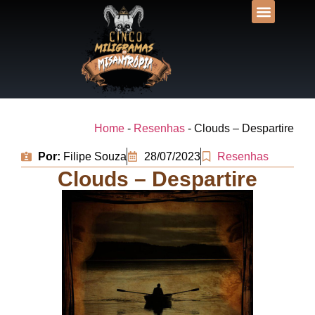
DESVENDANDO N
UNIVERSOS LIT
Home
-
Resenhas
-
Clouds – Despartire
Por:
Filipe Souza
28/07/2023
Resenhas
Clouds – Despartire