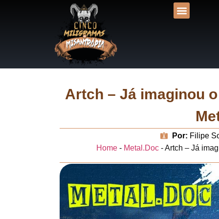
DESVENDANDO NA
UNIVERSOS LIT
Artch – Já imaginou 
Met
Por:
Filipe 
Home
-
Metal.Doc
-
Artch – Já ima