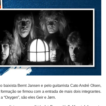
 baixista Bernt Jansen e pelo guitarrista Cato André Olsen,
 formação se firmou com a entrada de mais dois integrantes.
a “Oxygen”, são eles Geir e Jørn.