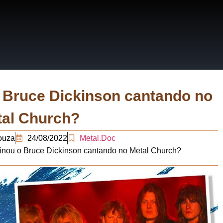
RRATIVAS
ERÁRIOS
o Bruce Dickinson cantando no
al Church?
Souza
24/08/2022
Metal.Doc
ginou o Bruce Dickinson cantando no Metal Church?