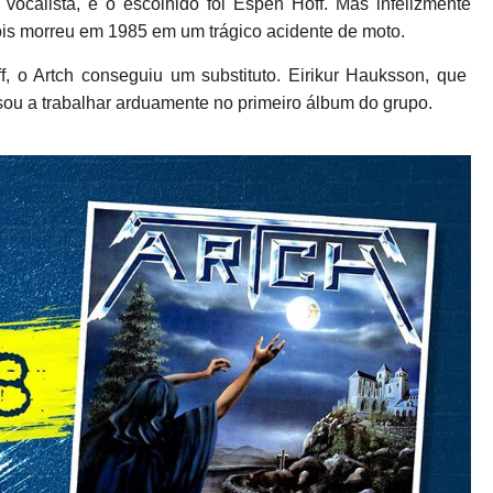
ocalista, e o escolhido foi Espen Hoff. Mas infelizmente
is morreu em 1985 em um trágico acidente de moto.
, o Artch conseguiu um substituto. Eirikur Hauksson, que
ou a trabalhar arduamente no primeiro álbum do grupo.