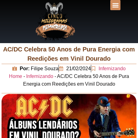
DESVENDANDO N
UNIVERSOS LIT
AC/DC Celebra 50 Anos de Pura Energia com
Reedições em Vinil Dourado
Por:
Filipe Souza
21/02/2024
Infernizando
Home
-
Infernizando
-
AC/DC Celebra 50 Anos de Pura
Energia com Reedições em Vinil Dourado